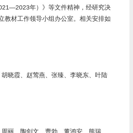
21—2023年）》等文件精神，经研究决
立教材工作领导小组办公室。相关安排如
、胡晓霞、赵莺燕、张臻、李晓东、叶陆
、周丽、陶剑文、曹勃、董鸿安、熊瑞